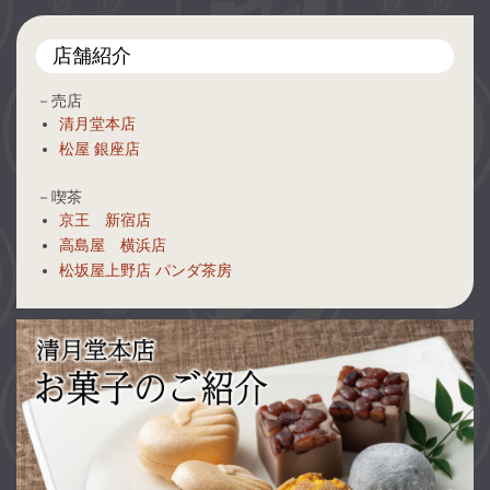
店舗紹介
－売店
清月堂本店
松屋 銀座店
－喫茶
京王 新宿店
高島屋 横浜店
松坂屋上野店 パンダ茶房