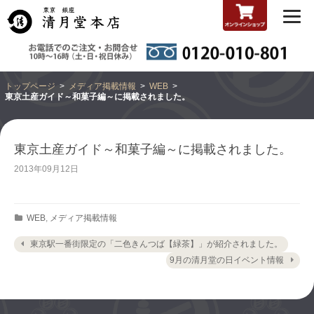
トップページ
メディア掲載情報
WEB
東京土産ガイド～和菓子編～に掲載されました。
東京土産ガイド～和菓子編～に掲載されました。
2013年09月12日
Categories
WEB
,
メディア掲載情報
Post navigation
東京駅一番街限定の「二色きんつば【緑茶】」が紹介されました。
9月の清月堂の日イベント情報