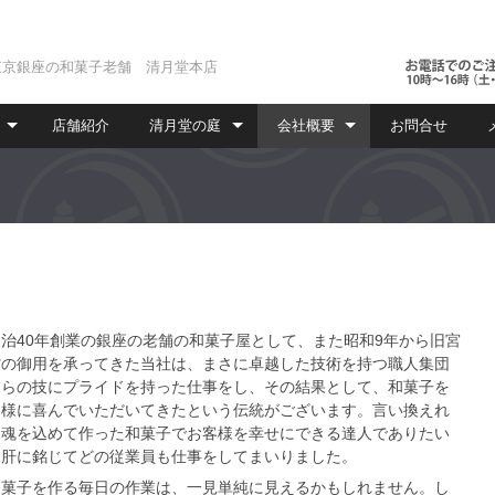
東京銀座の和菓子老舗 清月堂本店
店舗紹介
清月堂の庭
会社概要
お問合せ
治40年創業の銀座の老舗の和菓子屋として、また昭和9年から旧宮
省の御用を承ってきた当社は、まさに卓越した技術を持つ職人集団
自らの技にプライドを持った仕事をし、その結果として、和菓子を
客様に喜んでいただいてきたという伝統がございます。言い換えれ
、魂を込めて作った和菓子でお客様を幸せにできる達人でありたい
、肝に銘じてどの従業員も仕事をしてまいりました。
菓子を作る毎日の作業は、一見単純に見えるかもしれません。し