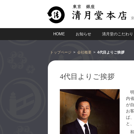
HOME
お知らせ
清月堂のこだわり
トップページ
会社概要
4代目よりご挨拶
4代目よりご挨拶
明
内
が
お
ば
と
和