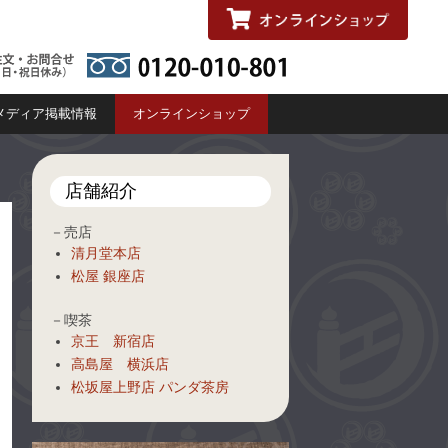
メディア掲載情報
オンラインショップ
店舗紹介
－売店
清月堂本店
松屋 銀座店
－喫茶
京王 新宿店
高島屋 横浜店
松坂屋上野店 パンダ茶房