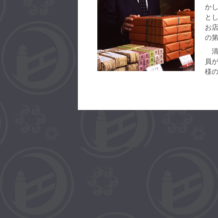
か
と
お
の
清
員
様