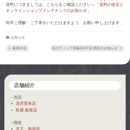
送料につきましては、こちらをご確認ください
→「送料の改定と
オンラインショップメンテナンスのお知らせ」
何卒ご理解・ご了承をいただけますよう、お願い申し上げます。
Categories
お知らせ
Post navigation
銀座本店
品川ウィング高輪EAST店 閉店のお知らせ
店舗紹介
－売店
清月堂本店
松屋 銀座店
－喫茶
京王 新宿店