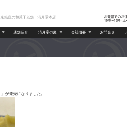
東京銀座の和菓子老舗 清月堂本店
店舗紹介
清月堂の庭
会社概要
お問合せ
せ
巾」が発売になりました。