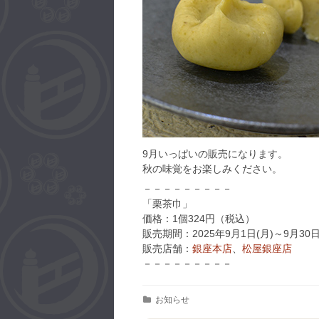
9月いっぱいの販売になります。
秋の味覚をお楽しみください。
－－－－－－－－－
「栗茶巾」
価格：1個324円（税込）
販売期間：2025年9月1日(月)～9月30日
販売店舗：
銀座本店
、
松屋銀座店
－－－－－－－－－
Categories
お知らせ