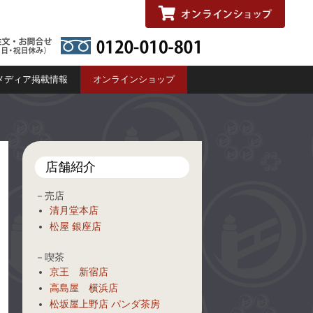
メディア掲載情報
オンラインショップ
店舗紹介
－売店
清月堂本店
松屋 銀座店
－喫茶
京王 新宿店
高島屋 横浜店
松坂屋上野店 パンダ茶房