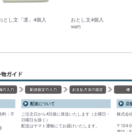
おとし文「凛」4個入
おとし文4個入
908円
お買い物を続ける
カートへ進む
配送について
店
数料：不
ご注文日から4日後に発送いたします（土曜日・
株式会
日曜日を除く）
配送はヤマト運輸にてお届けいたします。
〒104-
要
電話：01