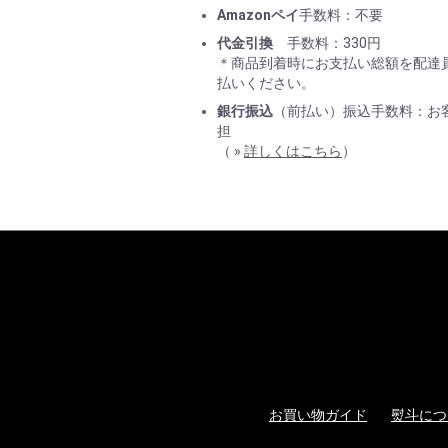
Amazonペイ
手数料：不要
代金引換
手数料：330円
＊商品到着時にお支払い総額を配達
払いください。
銀行振込
（前払い）振込手数料：お
担
（ »
詳しくはこちら
）
お買い物ガイド
熨斗につ